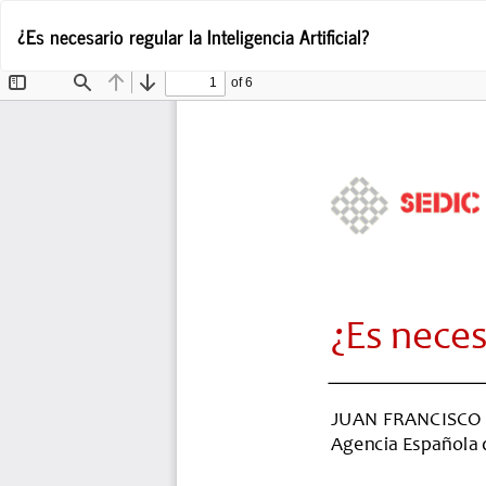
Volver
¿Es necesario regular la Inteligencia Artificial?
a
los
detalles
del
artículo