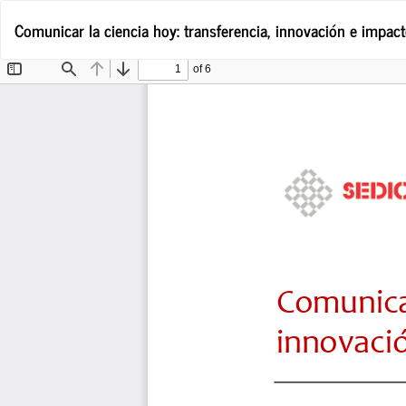
Volver
Comunicar la ciencia hoy: transferencia, innovación e impa
a
los
detalles
del
artículo