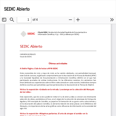
Volver
De
De
SEDIC Abierto
a
P
los
detalles
del
artículo