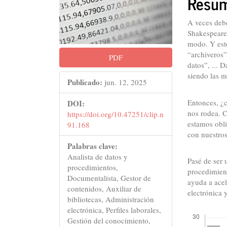
Resu
del
del
artículo
artícu
A veces deb
Shakespeare,
modo. Y esto
“archiveros”
PDF
datos”, ... 
siendo las 
Publicado:
jun. 12, 2025
Entonces, ¿c
DOI:
nos rodea. C
https://doi.org/10.47251/clip.n
estamos obli
91.168
con nuestros
Palabras clave:
Analista de datos y
Pasé de ser 
procedimientos,
procedimient
Documentalista, Gestor de
ayuda a acel
contenidos, Auxiliar de
electrónica 
bibliotecas, Administración
Descargas
electrónica, Perfiles laborales,
Gestión del conocimiento,