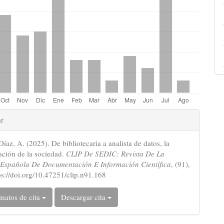
es
ar
íaz, A. (2025). De bibliotecaria a analista de datos, la
lo
ación de la sociedad.
CLIP De SEDIC: Revista De La
Española De Documentación E Información Científica
, (91),
ps://doi.org/10.47251/clip.n91.168
matos de cita
Descargar cita