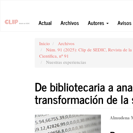
Navegación
principal
Contenido
Actual
Archivos
Autores
Avisos
principal
Barra
lateral
Inicio
Archivos
Núm. 91 (2025): Clip de SEDIC, Revista de l
Científica, nº 91
Nuestras experiencias
De bibliotecaria a ana
transformación de la
Barra
Conte
Almudena M
lateral
princi