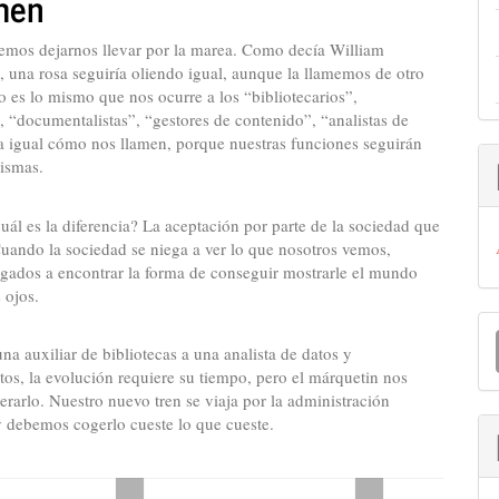
men
lo
emos dejarnos llevar por la marea. Como decía William
 una rosa seguiría oliendo igual, aunque la llamemos de otro
 es lo mismo que nos ocurre a los “bibliotecarios”,
, “documentalistas”, “gestores de contenido”, “analistas de
Da igual cómo nos llamen, porque nuestras funciones seguirán
mismas.
uál es la diferencia? La aceptación por parte de la sociedad que
uando la sociedad se niega a ver lo que nosotros vemos,
gados a encontrar la forma de conseguir mostrarle el mundo
 ojos.
E
u
una auxiliar de bibliotecas a una analista de datos y
os, la evolución requiere su tiempo, pero el márquetin nos
a
erarlo. Nuestro nuevo tren se viaja por la administración
y debemos cogerlo cueste lo que cueste.