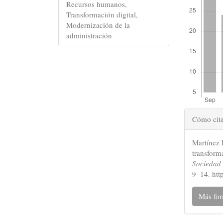
Recursos humanos,
Transformación digital,
Modernización de la
administración
Detall
Cómo cit
del
Martínez D
artícu
transform
Sociedad 
9–14. htt
Más for