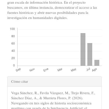
gran escala de información histórica. En el proyecto
buscamos, en última instancia, democratizar el acceso a las
fuentes históricas y abrir nuevas posibilidades para la
investigación en humanidades digitales.
Descargas
Detalles
Cómo citar
del
Vega Sánchez, R., Favila Vázquez, M., Trejo Rivera, F.,
artículo
Sánchez Díaz, A., & Murrieta Flores, P. (2026).
Navegando en tres siglos de historia socioeconómica
marítima con ayuda de la Inteligencia Artificial: el