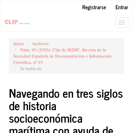
Navegación
Registrarse
Entrar
principal
Contenido
principal
Toggl
Barra
navig
lateral
Inicio
Archivos
Núm. 93 (2026): Clip de SEDIC, Revista de la
Sociedad Española de Documentación e Información
Científica, nº 93
Se habla de
Navegando en tres siglos
de historia
socioeconómica
marítima con ayuda de