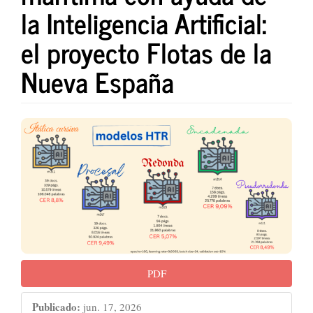
la Inteligencia Artificial:
el proyecto Flotas de la
Nueva España
Barra
lateral
del
artículo
PDF
Publicado:
jun. 17, 2026