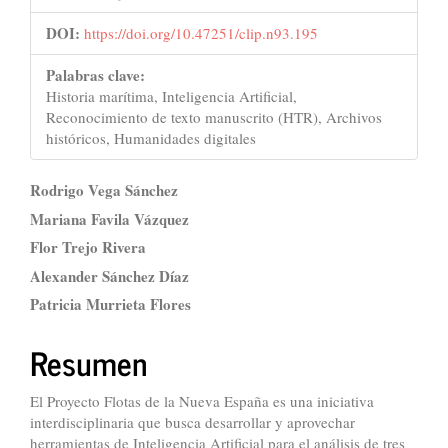
DOI:
https://doi.org/10.47251/clip.n93.195
Palabras clave:
Historia marítima, Inteligencia Artificial,
Reconocimiento de texto manuscrito (HTR), Archivos
históricos, Humanidades digitales
Contenido
Rodrigo Vega Sánchez
principal
Mariana Favila Vázquez
Flor Trejo Rivera
del
Alexander Sánchez Díaz
artículo
Patricia Murrieta Flores
Resumen
El Proyecto Flotas de la Nueva España es una iniciativa
interdisciplinaria que busca desarrollar y aprovechar
herramientas de Inteligencia Artificial para el análisis de tres