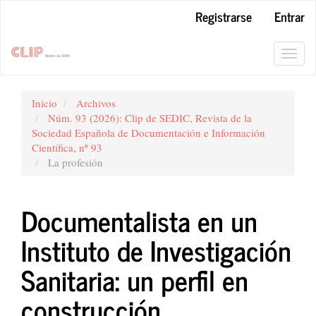
Navegación
Registrarse
Entrar
principal
Contenido
principal
Toggl
Barra
navig
lateral
Inicio
Archivos
Núm. 93 (2026): Clip de SEDIC, Revista de la
Sociedad Española de Documentación e Información
Científica, nº 93
La profesión
Documentalista en un
Instituto de Investigación
Sanitaria: un perfil en
construcción