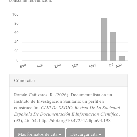
Descargas
Detalles
Cómo citar
del
Román Cañizares, R. (2026). Documentalista en un
artículo
Instituto de Investigación Sanitaria: un perfil en
construcción.
CLIP De SEDIC: Revista De La Sociedad
Española De Documentación E Información Científica
,
(93), 46–54. https://doi.org/10.47251/clip.n93.198
Más formatos de cita
Descargar cita