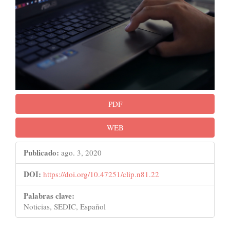
del
artículo
PDF
WEB
Publicado:
ago. 3, 2020
DOI:
https://doi.org/10.47251/clip.n81.22
Palabras clave:
Noticias, SEDIC, Español