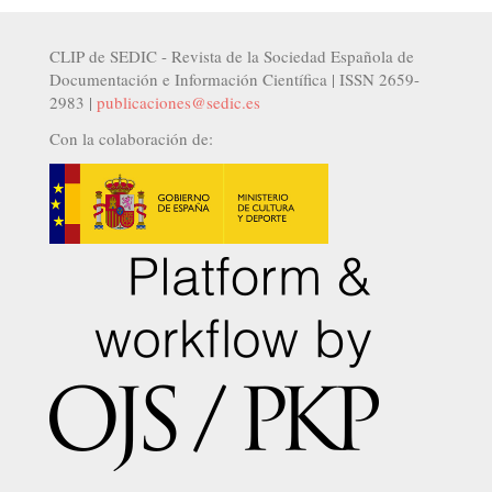
CLIP de SEDIC - Revista de la Sociedad Española de
Documentación e Información Científica | ISSN 2659-
2983 |
publicaciones@sedic.es
Con la colaboración de: