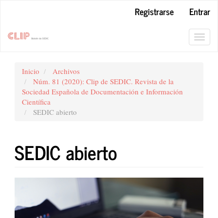
Navegación
Registrarse
Entrar
principal
Contenido
principal
Toggl
Barra
navig
lateral
Inicio
Archivos
Núm. 81 (2020): Clip de SEDIC. Revista de la
Sociedad Española de Documentación e Información
Científica
SEDIC abierto
SEDIC abierto
Barra
lateral