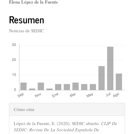
Contenido
Elena López de la Fuente
principal
Resumen
del
artículo
Noticias de SEDIC
Descargas
Detalles
Cómo citar
del
López de la Fuente, E. (2020). SEDIC abierto.
CLIP De
artículo
SEDIC: Revista De La Sociedad Española De