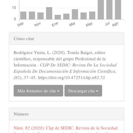
Detalles
Cómo citar
del
Rodríguez Yunta, L. (2020). Tomàs Baiget, editor
artículo
científico, responsable del grupo Profesional de la
Información .
CLIP De SEDIC: Revista De La Sociedad
Española De Documentación E Información Científica
,
(82), 37–45. https://doi.org/10.47251/clip.n82.32
Más formatos de cita
Descargar cita
Número
Núm. 82 (2020): Clip de SEDIC. Revista de la Sociedad