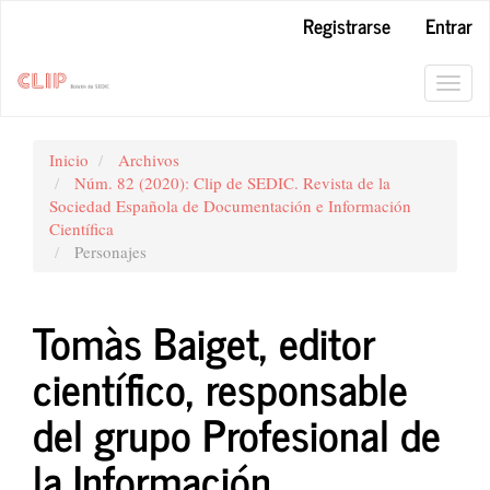
Navegación
Registrarse
Entrar
principal
Contenido
principal
Toggl
Barra
navig
lateral
Inicio
Archivos
Núm. 82 (2020): Clip de SEDIC. Revista de la
Sociedad Española de Documentación e Información
Científica
Personajes
Tomàs Baiget, editor
científico, responsable
del grupo Profesional de
la Información