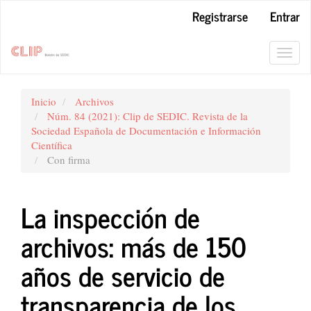
Navegación
Registrarse
Entrar
principal
Contenido
principal
Toggl
Barra
navig
lateral
Inicio
Archivos
Núm. 84 (2021): Clip de SEDIC. Revista de la
Sociedad Española de Documentación e Información
Científica
Con firma
La inspección de
archivos: más de 150
años de servicio de
transparencia de los