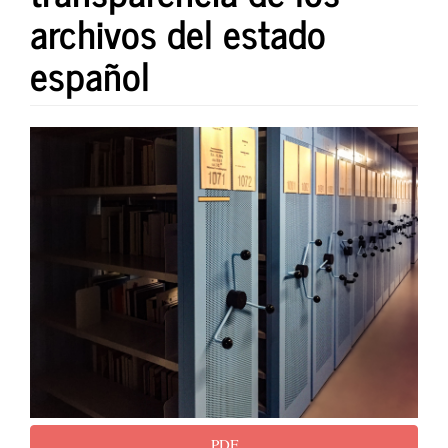
archivos del estado
español
Barra
lateral
del
artículo
PDF