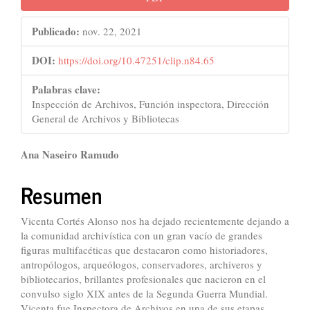
Publicado:
nov. 22, 2021
DOI:
https://doi.org/10.47251/clip.n84.65
Palabras clave:
Inspección de Archivos, Función inspectora, Dirección
General de Archivos y Bibliotecas
Contenido
Ana Naseiro Ramudo
principal
Resumen
del
artículo
Vicenta Cortés Alonso nos ha dejado recientemente dejando a
la comunidad archivística con un gran vacío de grandes
figuras multifacéticas que destacaron como historiadores,
antropólogos, arqueólogos, conservadores, archiveros y
bibliotecarios, brillantes profesionales que nacieron en el
convulso siglo XIX antes de la Segunda Guerra Mundial.
Vicenta fue Inspectora de Archivos en una de sus etapas