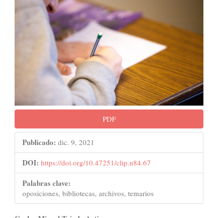
lateral
del
artículo
PDF
Publicado:
dic. 9, 2021
DOI:
https://doi.org/10.47251/clip.n84.67
Palabras clave:
oposiciones, bibliotecas, archivos, temarios