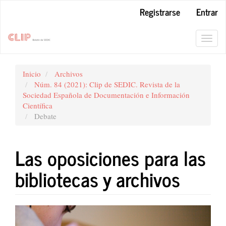
Navegación
Registrarse
Entrar
principal
Contenido
principal
Toggl
Barra
navig
lateral
Inicio
Archivos
Núm. 84 (2021): Clip de SEDIC. Revista de la
Sociedad Española de Documentación e Información
Científica
Debate
Las oposiciones para las
bibliotecas y archivos
Barra