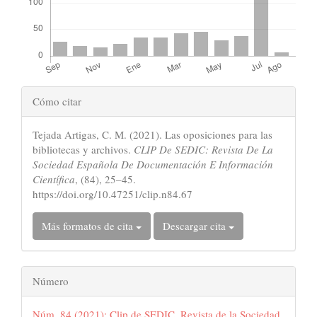
Detalles
Cómo citar
del
Tejada Artigas, C. M. (2021). Las oposiciones para las
artículo
bibliotecas y archivos.
CLIP De SEDIC: Revista De La
Sociedad Española De Documentación E Información
Científica
, (84), 25–45.
https://doi.org/10.47251/clip.n84.67
Más formatos de cita
Descargar cita
Número
Núm. 84 (2021): Clip de SEDIC. Revista de la Sociedad