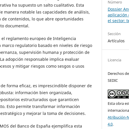
Número
erativa ha supuesto un salto cualitativo. Esta
Dossier An
e manera notable las capacidades de análisis,
aplicación
 de contenidos, lo que abre oportunidades
el sector:
bito documental.
Sección
 el reglamento europeo de Inteligencia
Artículos
un marco regulatorio basado en niveles de riesgo
obernanza, supervisión humana y protección de
La adopción responsable implica evaluar
Licencia
cesos y mitigar riesgos como sesgos o usos
Derechos de
SEDIC
a de forma eficaz, es imprescindible disponer de
obusta: información bien organizada,
positorios estructurados que garanticen
Esta obra es
exto. Esto permite transformar información
internacion
estratégico y mejorar la toma de decisiones.
Atribución-
4.0
.
MOS del Banco de España ejemplifica esta