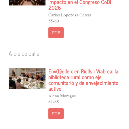
impacto en el Congreso CoDi
2026
Carlos Lopezosa García
55-60
PDF
A pie de calle
Env(b)elleix en Riells i Viabrea: la
biblioteca rural como eje
comunitario y de envejecimiento
activo
Alena Moragas
61-65
PDF