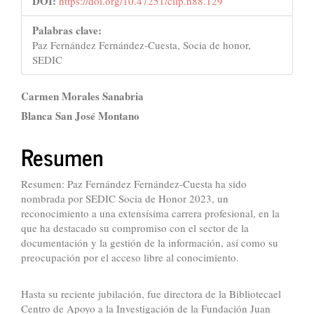
DOI:
https://doi.org/10.47251/clip.n88.129
Palabras clave:
Paz Fernández Fernández-Cuesta, Socia de honor,
SEDIC
Contenido
Carmen Morales Sanabria
principal
Blanca San José Montano
del
Resumen
artículo
Resumen: Paz Fernández Fernández-Cuesta ha sido
nombrada por SEDIC Socia de Honor 2023, un
reconocimiento a una extensísima carrera profesional, en la
que ha destacado su compromiso con el sector de la
documentación y la gestión de la información, así como su
preocupación por el acceso libre al conocimiento.
Hasta su reciente jubilación, fue directora de la Bibliotecael
Centro de Apoyo a la Investigación de la Fundación Juan