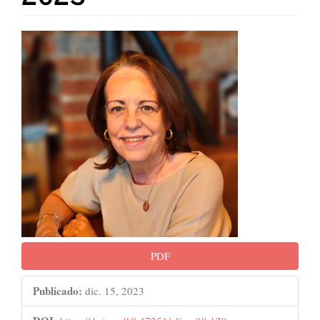
Barra
lateral
del
artículo
PDF
Publicado:
dic. 15, 2023