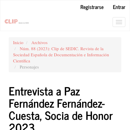
Navegación
Registrarse
Entrar
principal
Contenido
principal
Toggl
Barra
navig
lateral
Inicio
Archivos
Núm. 88 (2023): Clip de SEDIC. Revista de la
Sociedad Española de Documentación e Información
Científica
Personajes
Entrevista a Paz
Fernández Fernández-
Cuesta, Socia de Honor
2023