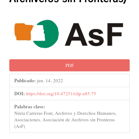
Barra
lateral
del
artículo
PDF
Publicado:
jun. 14, 2022
DOI:
https://doi.org/10.47251/clip.n85.75
Palabras clave:
Núria Carreras Font, Archivos y Derechos Humanos,
Asociaciones, Asociación de Archivos sin Fronteras
(AsF)