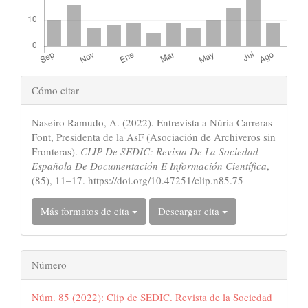
Detalles
Cómo citar
del
Naseiro Ramudo, A. (2022). Entrevista a Núria Carreras
artículo
Font, Presidenta de la AsF (Asociación de Archiveros sin
Fronteras).
CLIP De SEDIC: Revista De La Sociedad
Española De Documentación E Información Científica
,
(85), 11–17. https://doi.org/10.47251/clip.n85.75
Más formatos de cita
Descargar cita
Número
Núm. 85 (2022): Clip de SEDIC. Revista de la Sociedad