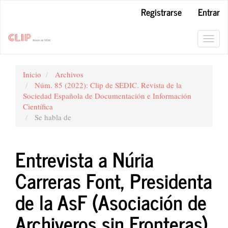
Navegación
Registrarse
Entrar
principal
Contenido
principal
Toggl
Barra
navig
lateral
Inicio
Archivos
Núm. 85 (2022): Clip de SEDIC. Revista de la
Sociedad Española de Documentación e Información
Científica
Se habla de
Entrevista a Núria
Carreras Font, Presidenta
de la AsF (Asociación de
Archiveros sin Fronteras)