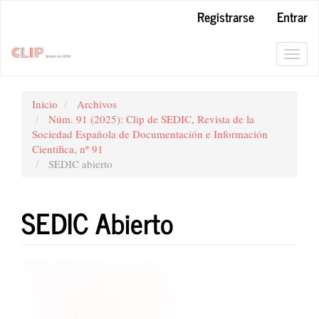
Navegación
Registrarse
Entrar
principal
Contenido
principal
Toggl
Barra
navig
lateral
Inicio
Archivos
Núm. 91 (2025): Clip de SEDIC, Revista de la
Sociedad Española de Documentación e Información
Científica, nº 91
SEDIC abierto
SEDIC Abierto
Barra
lateral