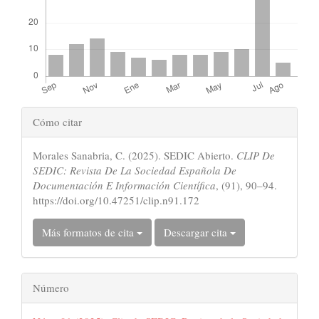
Detalles
Cómo citar
del
Morales Sanabria, C. (2025). SEDIC Abierto.
CLIP De
artículo
SEDIC: Revista De La Sociedad Española De
Documentación E Información Científica
, (91), 90–94.
https://doi.org/10.47251/clip.n91.172
Más formatos de cita
Descargar cita
Número