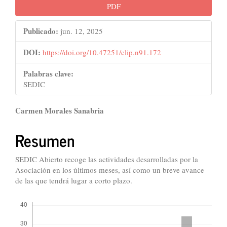
PDF
Publicado:
jun. 12, 2025
DOI:
https://doi.org/10.47251/clip.n91.172
Palabras clave:
SEDIC
Contenido
Carmen Morales Sanabria
principal
Resumen
del
artículo
SEDIC Abierto recoge las actividades desarrolladas por la
Asociación en los últimos meses, así como un breve avance
de las que tendrá lugar a corto plazo.
Descargas